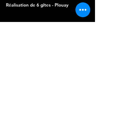
Réalisation de 6 gîtes - Plouay
Aménagement d'un P.R.L. 32 places