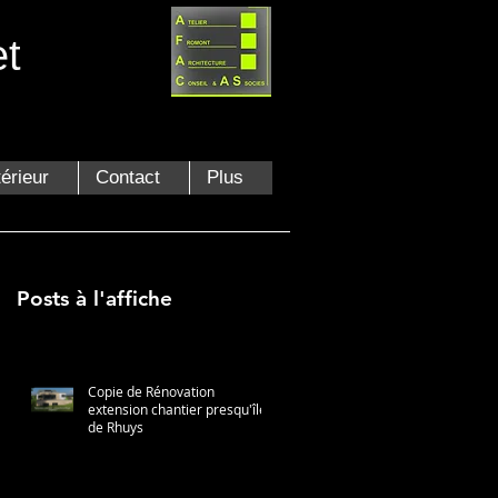
et
térieur
Contact
Plus
Posts à l'affiche
Copie de Rénovation
extension chantier presqu'île
de Rhuys