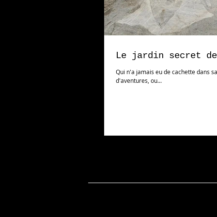
Le jardin secret de
Qui n'a jamais eu de cachette dans sa
d'aventures, ou...